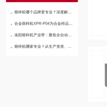
熔样机哪个品牌更专业？深度解析洛阳兴谱等国产厂家的技术实力与行业积淀
合金熔样机XPR-P04为合金样品熔融前处理提供可靠保障
洛阳熔样机产业带：聚焦全自动与X荧光专用设备源头实力生产商推荐
熔样机哪家专业？从生产资质、产品质量到售后服务全面分析