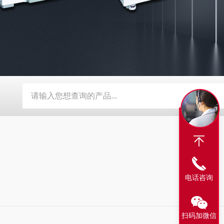
酸锂
WISDOM-01助熔剂称量仪
XPR-04X荧光全自动熔样机
电话咨询
扫码加微信